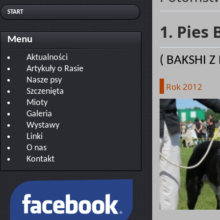
START
1. Pies
Menu
Aktualności
( BAKSHI Z
Artykuły o Rasie
Nasze psy
Rok 2012
Szczenięta
Mioty
Galeria
Wystawy
Linki
O nas
Kontakt