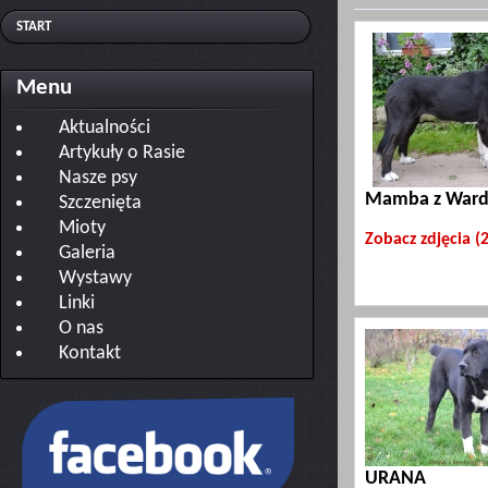
START
Menu
Aktualności
Artykuły o Rasie
Nasze psy
Mamba z Ward
Szczenięta
Mioty
Zobacz zdjęcia (
Galeria
Wystawy
Linki
O nas
Kontakt
URANA