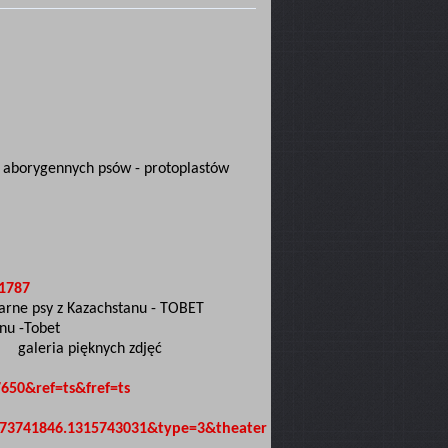
 aborygennych psów - protoplastów
=1787
arne psy z Kazachstanu - TOBET
nu -Tobet
galeria pięknych zdjęć
650&ref=ts&fref=ts
073741846.1315743031&type=3&theater