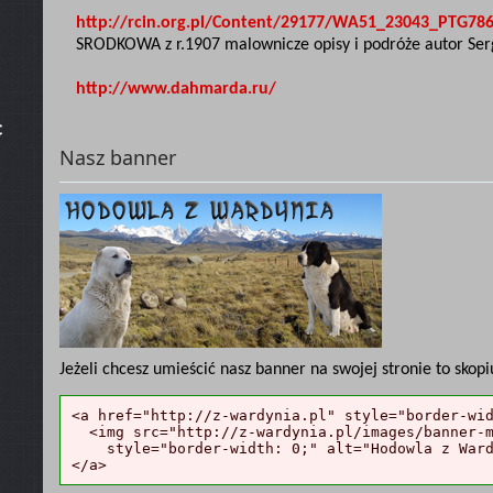
http://rcin.org.pl/Content/29177/WA51_23043_PTG786
SRODKOWA z r.1907 malownicze opisy i podróże autor Ser
http://www.dahmarda.ru/
c
Nasz banner
Jeżeli chcesz umieścić nasz banner na swojej stronie to skopi
<a href="http://z-wardynia.pl" style="border-wid
  <img src="http://z-wardynia.pl/images/banner-m
    style="border-width: 0;" alt="Hodowla z Ward
</a>