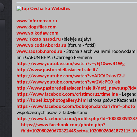
www.inform-cao.ru
www.dogsfiles.com
www.volkodaw.com
www.irkcao.narod.ru
(biełyje azjaty)
www.volcodav.borda.ru
(forum - fotki)
www.saospb.narod.ru
- Strona z archiwalnymi rodowodami
linii GARUN BEJA i Czarnego Ekemena
https://www.youtube.com/watch?v=yEj10wwR1Wg
http://www.pastoredellasiacentrale.it/
https://www.youtube.com/watch?v=ADCdDzkwZ3U
https://www.youtube.com/watch?v=r2VjcPG0_ek
http://www.pastoredellasiacentrale.it/dett_news.asp?id
https://www.facebook.com/cristimoruz/timeline
- Legend
http://tobet.kz/photogallery.html
strona psów z Kazachsta
https://www.facebook.com/bobojon.dardari?fref=photo
współczesnych psów z Tadzykistanu
https://www.facebook.com/profile.php?id=100000094287
https://www.facebook.com/photo.php?
fbid=10208026067032244&set=a.10208026061872115.1