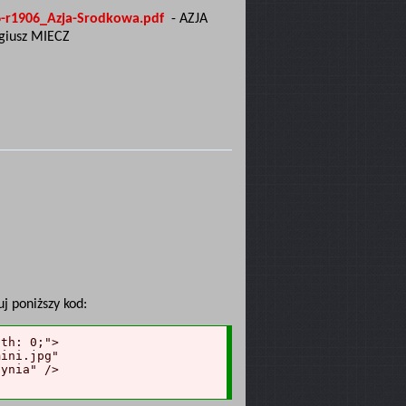
-r1906_Azja-Srodkowa.pdf
- AZJA
giusz MIECZ
uj poniższy kod:
th: 0;">

ini.jpg"

ynia" />
