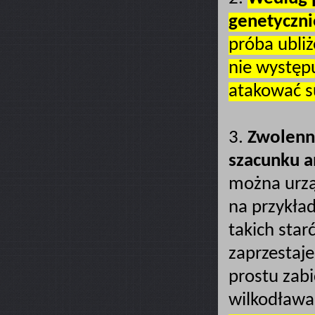
genetyczni
próba ubliż
nie występ
atakować su
3.
Zwolenn
szacunku a
można urz
na przykład
takich star
zaprzestaje
prostu zabi
wilkodława