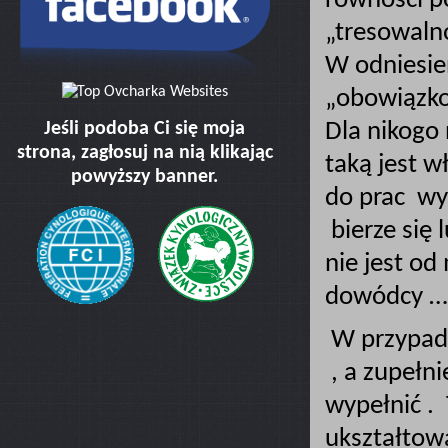
równości po
„tresowaln
W odniesie
„obowiązko
Jeśli podoba Ci się moja
Dla nikogo 
strona, zagłosuj na nią klikając
taką jest 
powyższy banner.
do prac wy
bierze się 
nie jest o
dowódcy …
W przypadk
, a zupełni
wypełnić .
ukształtow