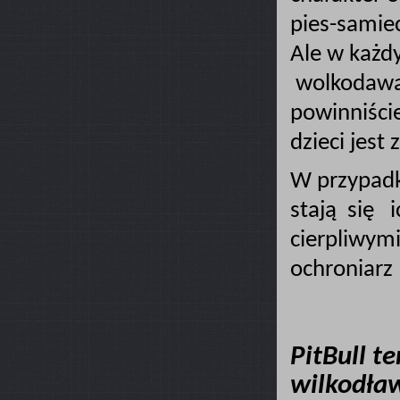
pies-samie
Ale w każdy
wolkodawa 
powinniści
dzieci jes
W przypad
stają się 
cierpliwym
ochronia
PitBull t
wilkodła