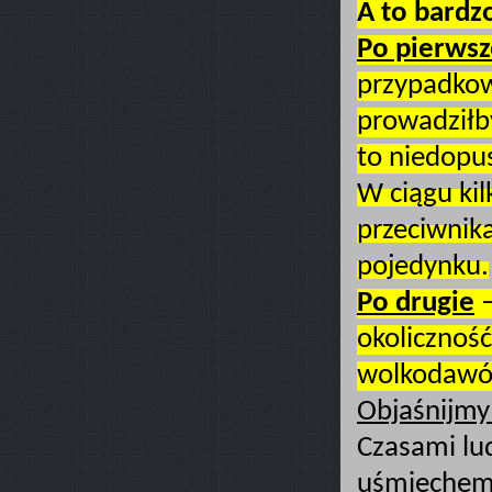
A to bardz
Po pierwsz
przypadkow
prowadziłby
to niedopu
W ciągu ki
przeciwnika
pojedynku.
Po drugie
–
okoliczność
wolkodawów
Objaśnijmy 
Czasami lu
uśmiechem 