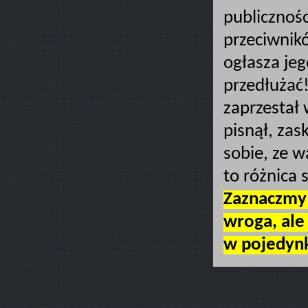
publicznośc
przeciwnikó
ogłasza jeg
przedłużać!
zaprzestał 
pisnął, zas
sobie, ze w
to różnica s
Zaznaczmy 
wroga, ale 
w pojedyn