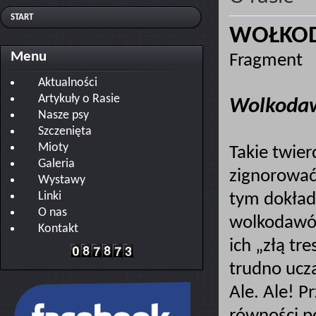
START
WOŁKODA
Menu
Fragment
Aktualności
Artykuły o Rasie
Wolkodaw
Nasze psy
Szczenięta
Mioty
Takie twie
Galeria
zignorować
Wystawy
Linki
tym dokład
O nas
wolkodawów
Kontakt
ich „złą t
trudno ucz
Ale. Ale! P