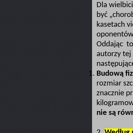
Dla wielbic
być „choro
kasetach vi
oponentów
Oddając to
autorzy tej
następujące
Budową fiz
rozmiar szc
znacznie p
kilogramow
nie są rów
2.
Według p