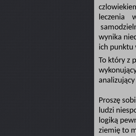
czlowiekie
leczenia w
samodzieln
wynika nie
ich punkt
To który z
wykonujący
analizując
Proszę sobi
ludzi niesp
logiką pewn
ziemię to m