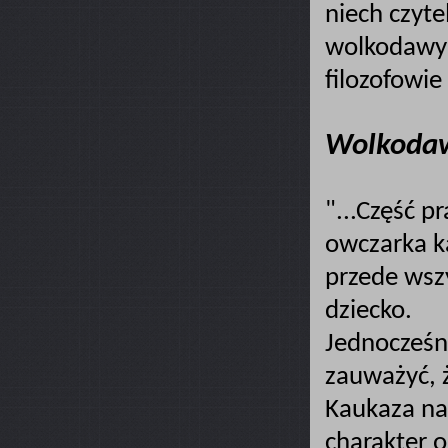
niech czyt
wolkodawy 
filozofowie
Wolkodawy
"...Część p
owczarka k
przede wsz
dziecko.
Jednocześn
zauważyć, 
Kaukaza na
charakter 