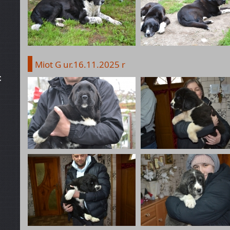
Miot G ur.16.11.2025 r
c