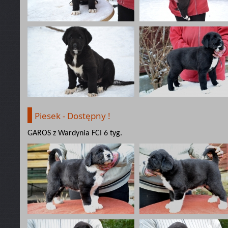
Piesek - Dostępny !
GAROS z Wardynia FCI 6 tyg.